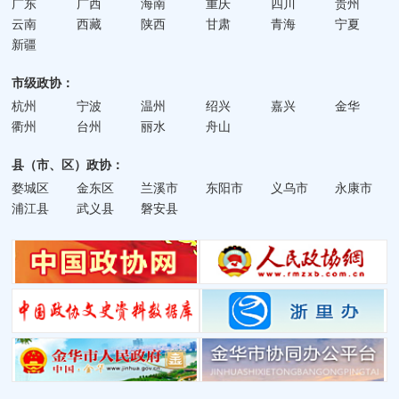
广东
广西
海南
重庆
四川
贵州
云南
西藏
陕西
甘肃
青海
宁夏
新疆
市级政协：
杭州
宁波
温州
绍兴
嘉兴
金华
衢州
台州
丽水
舟山
县（市、区）政协：
婺城区
金东区
兰溪市
东阳市
义乌市
永康市
浦江县
武义县
磐安县