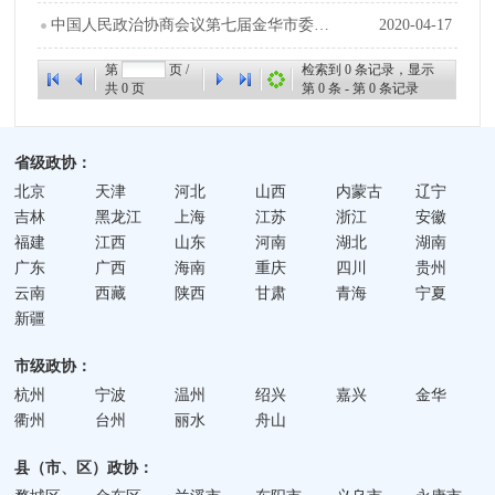
中国人民政治协商会议第七届金华市委员会第四次会议健康申报表下载打印
2020-04-17
第
页 /
检索到
0
条记录，显示
共
0
页
第
0
条 - 第
0
条记录
省级政协：
北京
天津
河北
山西
内蒙古
辽宁
吉林
黑龙江
上海
江苏
浙江
安徽
福建
江西
山东
河南
湖北
湖南
广东
广西
海南
重庆
四川
贵州
云南
西藏
陕西
甘肃
青海
宁夏
新疆
市级政协：
杭州
宁波
温州
绍兴
嘉兴
金华
衢州
台州
丽水
舟山
县（市、区）政协：