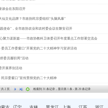
座谈会在东阳召开
大仙文化品牌？市政协民宗委组织“头脑风暴”
、践使命”，全市政协农业和农村委会议在磐安召开
同心聚力谋新篇——市政协教科卫体委召开年度重点工作部署交流会
汇·委员工作委窗口”开展党的二十大精神学习宣讲活动
侨委员履职周”活动
委开展界别活动
·民宗委窗口”宣传贯彻党的二十大精神
/ 共
2
页
检索到
31
条记录，显示第
1
条 - 第
20
条记录
内蒙古
辽宁
吉林
黑龙江
上海
江苏
浙江