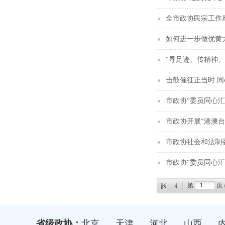
全市政协民宗工作
如何进一步做优黄
“寻足迹、传精神
击鼓催征正当时 
市政协“委员同心
市政协开展“港澳台
市政协社会和法制
市政协“委员同心汇
第
页 
省级政协：
北京
天津
河北
山西