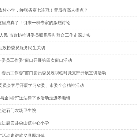
农村小学，蝉联省赛七连冠！背后有高人指点？
在这里成真了！引来一群专家的激烈讨论
为人民 市政协推进委员联系界别群众工作走深走实
动政协委员服务民生关切
·委员工作委”窗口开展第四次窗口活动
汇·委员工作委”窗口党员委员履职临时党支部开展宣讲活动
委员会客厅开展学习省委、市委全会精神活动
、与企同行”送法律下乡活动走进孝顺镇
走进石门农场卫生院
动走进磐安县尖山镇中心小学
乡”活动走进武义县履坦镇